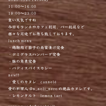
11:00〜16:00
18:00〜23:00
良い天気ですね️
今日もランチやカフェ利用、バー利用など
様々な用途でお待ち致しております。
lunch menu
・鶏胸肉と茄子の南蛮漬け定食
・デミグラスハンバーグ定食
・豚の角煮定食
・バディスパイスカレー
new!!
・愛しのカヌレ cannelé
愛の料理人 @n_noli_nero の絶品カヌレです。
・レモンタルト lemon tart