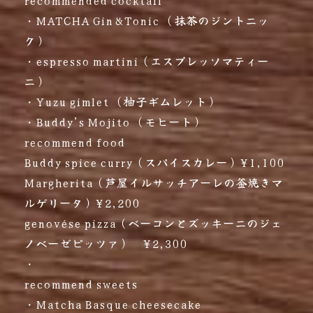
recommended cocktail
・MATCHA Gin&Tonic （抹茶のジントニッ
ク）
・espresso martini（エスプレッソマティー
ニ）
・Yuzu gimlet （柚子ギムレット）
・Buddy’s Mojito （モヒート）
recommend food
Buddy spice curry（スパイスカレー）¥1,100
Margherita（芦屋イルサッチアーレの釜焼きマ
ルゲリータ）¥2,200
genovése pizza（ベーコンとズッキーニのジェ
ノベーゼピッツァ） ¥2,300
・
recommend sweets
・Matcha Basque cheesecake