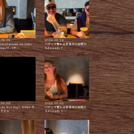
.06.05
2026.05.14
ratulations on your
バディで繋がる世界中の仲間た
iage!! バデ…
ちFriends f…
.05.02
2026.05.02
can Hot dog!. ¥980 ラ
バディで繋がる世界中の仲間た
カクテル …
ちFriends f…