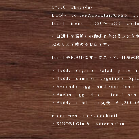
07.10 Thursday
Buddy coffee＆cocktail:OPEN 11
lunch menu 11:30〜15:00 coffe
一日通して深煎りの珈琲と季の美ジンを
心ゆくまで嗜めるお店です。
lunchやFOODはオーガニック、自然
・Buddy organic salad plate ¥
・Buddy summer vegetable Spi
・Avocado egg mushroom toast 
・Bacon egg cheese toast sand
・Buddy meal set 定食 ¥1,2
recommendations cocktail
・KINOBI Gin ＆ watermelon