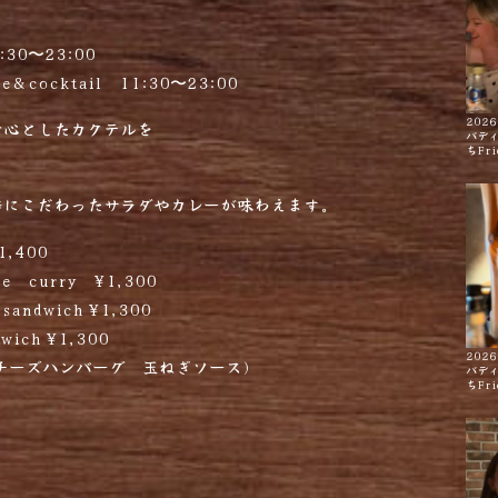
:30〜23:00
e＆cocktail 11:30〜23:00
2026
中心としたカクテルを
バデ
ちFri
栽培にこだわったサラダやカレーが味わえます。
1,400
ce curry ¥1,300
sandwich ¥1,300
wich ¥1,300
2026
00 (チーズハンバーグ 玉ねぎソース)
バデ
ちFri