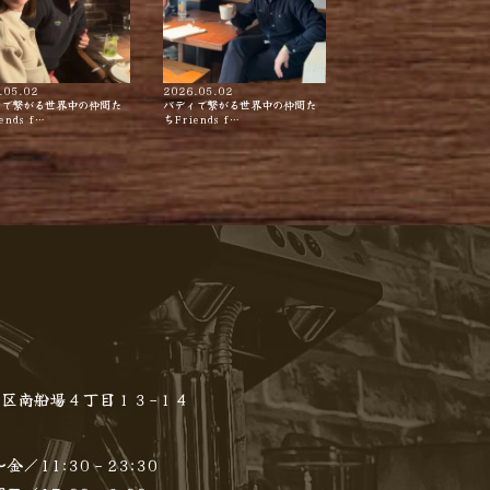
.05.02
2026.05.02
ィで繋がる世界中の仲間た
バディで繋がる世界中の仲間た
ends f…
ちFriends f…
区南船場４丁目１３−１４
金／11:30 - 23:30