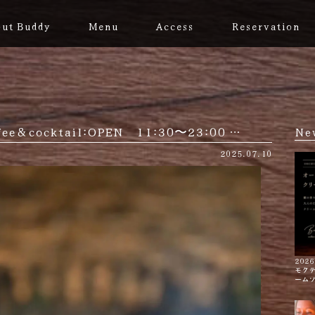
ut Buddy
Menu
Access
Reservation
fee＆cocktail:OPEN 11:30〜23:00 …
Ne
2025.07.10
2026
モク
ーム