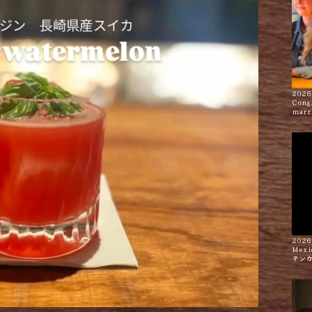
2026
Cong
marr
2026
Mexi
テン