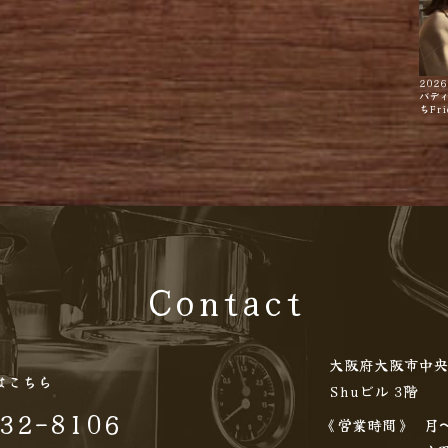
2026
バデ
ちFri
Contact
大阪府大阪市中央
はこちら
Shuビル 3階
32-8106
《営業時間》
月〜