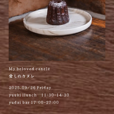
My beloved canelé
愛しのカヌレ
2025.09/26 Friday
yuuki llunch 11:30-14:30
yudai bar 17:00-27:00