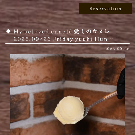
Reservation
My beloved canelé 愛しのカヌレ
2025.09/26 Friday yuuki llun…
2025.09.26