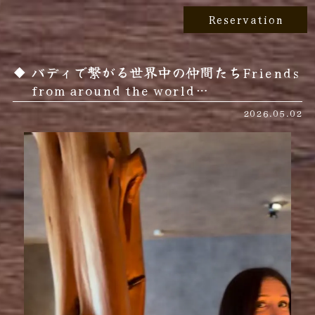
Reservation
バディで繋がる世界中の仲間たちFriends
from around the world…
2026.05.02
動
画
プ
レ
ー
ヤ
ー