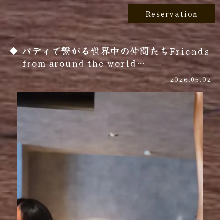
Reservation
バディで繋がる世界中の仲間たちFriends
from around the world…
2026.05.02
動
画
プ
レ
ー
ヤ
ー