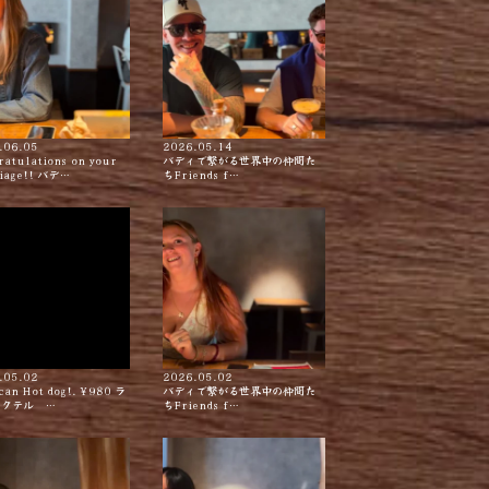
.06.05
2026.05.14
ratulations on your
バディで繋がる世界中の仲間た
iage!! バデ…
ちFriends f…
.05.02
2026.05.02
can Hot dog!. ¥980 ラ
バディで繋がる世界中の仲間た
カクテル …
ちFriends f…