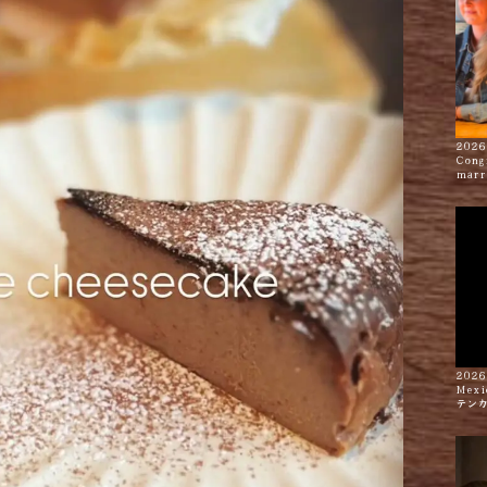
2026
Cong
marr
2026
Mexi
テン