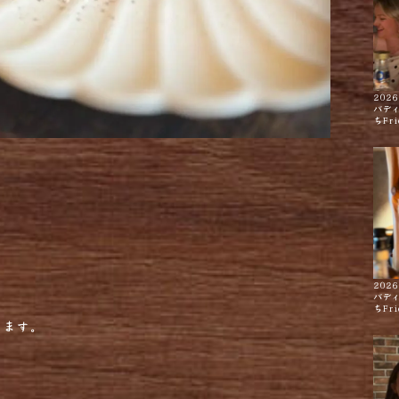
2026
バデ
ちFri
2026
バデ
。
ちFri
ります。