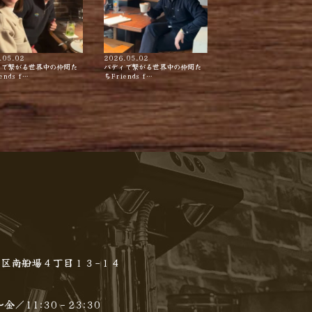
.05.02
2026.05.02
ィで繋がる世界中の仲間た
バディで繋がる世界中の仲間た
ends f…
ちFriends f…
区南船場４丁目１３−１４
金／11:30 - 23:30