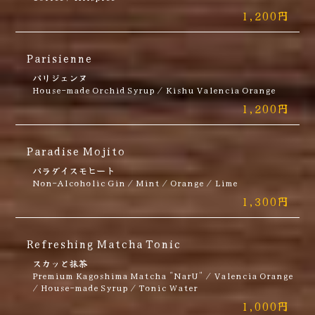
1,200円
Parisienne
パリジェンヌ
House-made Orchid Syrup / Kishu Valencia Orange
1,200円
Paradise Mojito
パラダイスモヒート
Non-Alcoholic Gin / Mint / Orange / Lime
1,300円
Refreshing Matcha Tonic
スカッと抹茶
Premium Kagoshima Matcha "NarU" / Valencia Orange
/ House-made Syrup / Tonic Water
1,000円