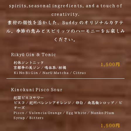
spirits,seasonal ingredients, and a touch of
creativity.
素材の個性を活かした、Buddy のオリジナルカクテ
ル。季節の恵みとスピリッツのハーモニーをお楽しみ
ください。
Rikyū Gin & Tonic
利休ジントニック
1,500円
京都季の美ジン / 鳴抹茶/柑橘
Ki No Bi Gin / NarU Matcha / Citrus
Kinokuni Pisco Sour
紀国ピスコサワー
ピスコ / 紀州バレンシアオレンジ / 卵白 / 南高梅シロップ / ビ
ターズ
Pisco / Valencia Orange / Egg White / Nanko Plum
Syrup / Bitters
1,500円