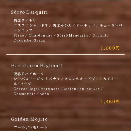
Sõryō Daiquiri
爽涼ダイキリ
ピスコ / シャルドネ / 爽涼みかん / オーキッド / キューカンバ
ーシロップ
Pisco / Chardonnay / Sõryō Mandarin / Orchid /
Cucumber Syrup
1,600円
Hanakaoru Highball
花香るハイボール
シーバスリーガル ミズナラ / メロンのオードヴィ / カモミー
ル/ソーダ
Chivas Regal Mizunara / Melon Eau-de-Vie /
Chamomile / Soda
1,450円
Golden Mojito
ゴールデンモヒート