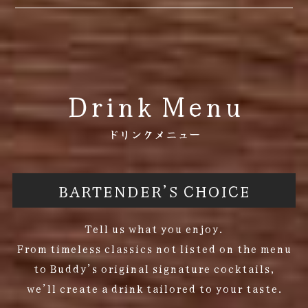
Drink Menu
ドリンクメニュー
BARTENDER’S CHOICE
Tell us what you enjoy.
From timeless classics not listed on the menu
to Buddy’s original signature cocktails,
we’ll create a drink tailored to your taste.