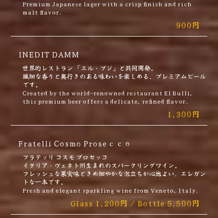
Premium Japanese lager with a crisp finish and rich
malt flavor.
900円
INEDIT DAMM
世界的レストラン 「エル・ブジ」と共同開発。
繊細な香りと奥行きのある味わいを楽しめる、プレミアムビール
です。
Created by the world-renowned restaurant El Bulli,
this premium beer offers a delicate, refined flavor.
1,300円
Fratelli Cosmo Proseссо
フラテッリ コスモ プロセッコ
イタリア・ヴェネト州生まれのスパークリングワイン。
フレッシュな果実味ときめ細やかな泡立ちが心地よい、エレガン
トな一本です。
Fresh and elegant sparkling wine from Veneto, Italy.
Glass 1,200円 / Bottle 5,500円